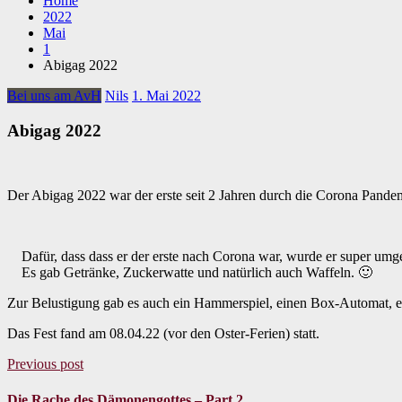
Home
2022
Mai
1
Abigag 2022
Bei uns am AvH
Nils
1. Mai 2022
Abigag 2022
Der Abigag 2022 war der erste seit 2 Jahren durch die Corona Pande
Dafür, dass dass er der erste nach Corona war, wurde er super umge
Es gab Getränke, Zuckerwatte und natürlich auch Waffeln. 🙂
Zur Belustigung gab es auch ein Hammerspiel, einen Box-Automat,
Das Fest fand am 08.04.22 (vor den Oster-Ferien) statt.
Previous post
Die Rache des Dämonengottes – Part 2