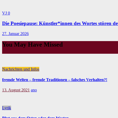
VJ
0
Die Poesiepause: Künstler*innen des Wortes stören de
27. Januar 2026
You May Have Missed
Nachrichten und Infos
fremde Welten – fremde Traditionen – falsches Verhalten?!
13. August 2021
ano
Lyrik