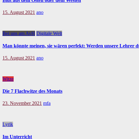
Blut aus dem Osten oder dem Westen
15. August 2021
ano
Bei uns am AvH
Digitale Welt
Man könnte meinen, sie wären perfekt: Werden unsere Lehrer d
15. August 2021
ano
Witze
Die 7 Flachwitze des Monats
23. November 2021
mfa
Lyrik
Im Unterricht