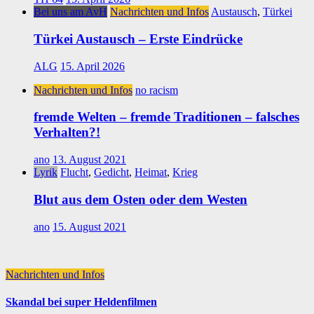
Bei uns am AvH
Nachrichten und Infos
Austausch
,
Türkei
Türkei Austausch – Erste Eindrücke
ALG
15. April 2026
Nachrichten und Infos
no racism
fremde Welten – fremde Traditionen – falsches
Verhalten?!
ano
13. August 2021
Lyrik
Flucht
,
Gedicht
,
Heimat
,
Krieg
Blut aus dem Osten oder dem Westen
ano
15. August 2021
Nachrichten und Infos
Skandal bei super Heldenfilmen