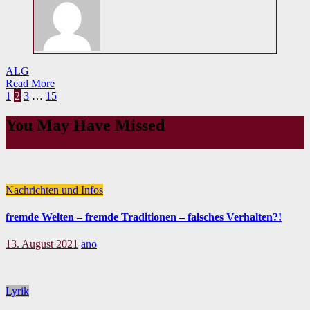
ALG
Read More
Seitennummerierung
1
2
3
…
15
der
You May Have Missed
Beiträge
Nachrichten und Infos
fremde Welten – fremde Traditionen – falsches Verhalten?!
13. August 2021
ano
Lyrik