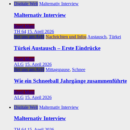
Digitale Welt
Malternativ Interview
Malternativ Interview
Read More
TH 64
15. April 2026
Bei uns am AvH
Nachrichten und Infos
Austausch
,
Türkei
Türkei Austausch – Erste Eindrücke
Read More
ALG
15. April 2026
Bei uns am AvH
Mittagspause
,
Schnee
Wie ein Schneeball Jahrgänge zusammenführte
Read More
ALG
15. April 2026
Digitale Welt
Malternativ Interview
Malternativ Interview
TH 64
15. April 2026