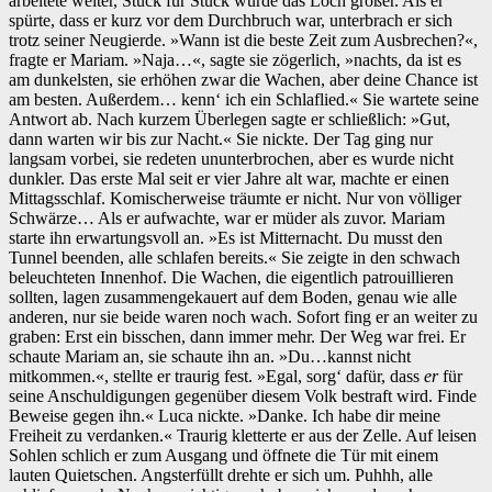
arbeitete weiter, Stück für Stück wurde das Loch größer. Als er
spürte, dass er kurz vor dem Durchbruch war, unterbrach er sich
trotz seiner Neugierde. »Wann ist die beste Zeit zum Ausbrechen?«,
fragte er Mariam. »Naja…«, sagte sie zögerlich, »nachts, da ist es
am dunkelsten, sie erhöhen zwar die Wachen, aber deine Chance ist
am besten. Außerdem… kenn‘ ich ein Schlaflied.« Sie wartete seine
Antwort ab. Nach kurzem Überlegen sagte er schließlich: »Gut,
dann warten wir bis zur Nacht.« Sie nickte. Der Tag ging nur
langsam vorbei, sie redeten ununterbrochen, aber es wurde nicht
dunkler. Das erste Mal seit er vier Jahre alt war, machte er einen
Mittagsschlaf. Komischerweise träumte er nicht. Nur von völliger
Schwärze… Als er aufwachte, war er müder als zuvor. Mariam
starte ihn erwartungsvoll an. »Es ist Mitternacht. Du musst den
Tunnel beenden, alle schlafen bereits.« Sie zeigte in den schwach
beleuchteten Innenhof. Die Wachen, die eigentlich patrouillieren
sollten, lagen zusammengekauert auf dem Boden, genau wie alle
anderen, nur sie beide waren noch wach. Sofort fing er an weiter zu
graben: Erst ein bisschen, dann immer mehr. Der Weg war frei. Er
schaute Mariam an, sie schaute ihn an. »Du…kannst nicht
mitkommen.«, stellte er traurig fest. »Egal, sorg‘ dafür, dass
er
für
seine Anschuldigungen gegenüber diesem Volk bestraft wird. Finde
Beweise gegen ihn.« Luca nickte. »Danke. Ich habe dir meine
Freiheit zu verdanken.« Traurig kletterte er aus der Zelle. Auf leisen
Sohlen schlich er zum Ausgang und öffnete die Tür mit einem
lauten Quietschen. Angsterfüllt drehte er sich um. Puhhh, alle