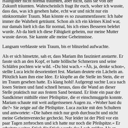
Halbgötter nicht normal träumten, aber nicht, dass sie von der
Zukunft träumten. Wahrscheinlich fragt ihr euch, woher ich wusste,
dass das, was ich gesehen habe, echt war und nicht nur ein
stinknormaler Traum. Man könnte es so zusammenfassen: Ich habe
immer die Wahrheit geträumt. Schon als ich ein kleines Kind war,
nur damals hielt ich das für normal, bis ich eines Besseren belehrt
wurde. Ab da hielt ich diese Fähigkeit geheim, nur meine Mutter
wusste davon. Sie kannte alle meine Geheimnisse.
Langsam verblasste sein Traum, bis er blinzelnd aufwachte.
Als er sich hinsetzte, sah er, dass Mariam ihn fasziniert anstarrte. Er
fasste sich an den Kopf, er hatte höllische Schmerzen und seine
Schläfen pochten wie wild. »Du bist wach.« »Äh, ja, denke schon«,
stellte Luca leicht desorientiert fest. Mariam deutete ein Lächeln an.
Plötzlich kam ihm eine Idee. Er klopfte an die Stelle im Stein, die er
im Traum gesehen hatte. Es klang hohl! Aufgeregt suchte Luca nach
losen Steinen und fand schnell heraus, dass die Wand an dieser
Stelle praktisch nur aus festem Sand bestand. Er löste ein paar der
Sandkörner mithilfe einer Pfeilspitze, die er einschmuggeln konnte.
Mariam schaute mit weit aufgerissenen Augen zu. »Woher hast du
die?« Sie zeigte auf die Pfeilspitze. Luca zuckte mit den Schultern
und antwortete: »Die haben mich nur grob durchsucht und nicht
meine Geheimverstecke gecheckt. Nur leider ist der Pfeil vor ein
paar Tagen zerbrochen und ich hatte nur noch die Pfeilspitze.« Er