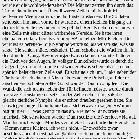
würde er die wohl wiedersehen? Die Männer zerrten ihn durch das
Tor in einen Innenhof. Überall waren Zellen mit bedrohlich
wirkenden Meermännern, die ihn finster anstarrten. Die Soldaten
schubsten ihn nach vorne. Er wurde zu einem kleinen Eingang an
der rechten Seite des Innenhofes geführt. Rechts neben der Tür war
eine Zelle mit einer düster wirkenden Nereide. Sie hatte ihren
ehemaligen Glanz bereits verloren. »Bau keinen Mist Kleiner. Du
würdest es bereuen«, die Nymphe wirkte so, als wüsste sie, was sie
sagte. Sie schien müde, resigniert. Dann schoben die Wachen ihn in
den dunklen Gang. Bevor er irgendwas erkennen konnte, hatte er
ein Tuch vor den Augen. In völliger Dunkelheit wurde er durch die
Gegend gezerrt und konnte erst wieder etwas sehen, als er in einer
spärlich beleuchteten Zelle saß. Er schaute sich um. Links neben der
Tür befand sich eine mit Algen überwucherte Pritsche, auf der er
anscheinend schlafen sollte. Sonst war der Raum völlig leer. Die
Wand, die sich rechts neben der Tür befinden müsste, wurde durch
massive Eisenstangen ersetzt. In der Zelle neben ihm, saß die
gleiche zierliche Nymphe, die er schon draußen gesehen hatte. Sie
schwiegen lange. Dann traute Luca sich etwas zu sagen: »Warum
bist du hier?« »Was geht dich das an, Kleiner?«, antwortete sie
mürrisch. Sie schwiegen wieder. Dann seufzte die Nereide. »Na gut.
Man hat mich wegen Mordes verhaftet.« Luca starrte die Fremde an.
»Komm runter Kleiner, ich war‘s nicht.« Er zweifelte zwar,
beschloss aber, ihr erstmal zu glauben. »Ich bin auch unschuldig.«