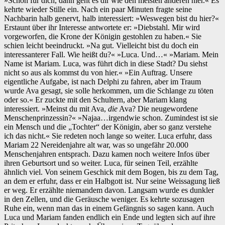
»Schön für dich, dann geht es dir wie den meisten anderen hier.« Es
kehrte wieder Stille ein. Nach ein paar Minuten fragte seine
Nachbarin halb genervt, halb interessiert: »Weswegen bist du hier?«
Erstaunt über ihr Interesse antwortete er: »Diebstahl. Mir wird
vorgeworfen, die Krone der Königin gestohlen zu haben.« Sie
schien leicht beeindruckt. »Na gut. Vielleicht bist du doch ein
interessanterer Fall. Wie heißt du?« »Luca. Und…« »Mariam. Mein
Name ist Mariam. Luca, was führt dich in diese Stadt? Du siehst
nicht so aus als kommst du von hier.« »Ein Auftrag. Unsere
eigentliche Aufgabe, ist nach Delphi zu fahren, aber im Traum
wurde Ava gesagt, sie solle herkommen, um die Schlange zu töten
oder so.« Er zuckte mit den Schultern, aber Mariam klang
interessiert. »Meinst du mit Ava,
die
Ava? Die neugewordene
Menschenprinzessin?« »Najaa…irgendwie schon. Zumindest ist sie
ein Mensch und die „Tochter“ der Königin, aber so ganz verstehe
ich das nicht.« Sie redeten noch lange so weiter. Luca erfuhr, dass
Mariam 22 Nereidenjahre alt war, was so ungefähr 20.000
Menschenjahren entsprach. Dazu kamen noch weitere Infos über
ihren Geburtsort und so weiter. Luca, für seinen Teil, erzählte
ähnlich viel. Von seinem Geschick mit dem Bogen, bis zu dem Tag,
an dem er erfuhr, dass er ein Halbgott ist. Nur seine Weissagung ließ
er weg. Er erzählte niemandem davon. Langsam wurde es dunkler
in den Zellen, und die Geräusche weniger. Es kehrte sozusagen
Ruhe ein, wenn man das in einem Gefängnis so sagen kann. Auch
Luca und Mariam fanden endlich ein Ende und legten sich auf ihre