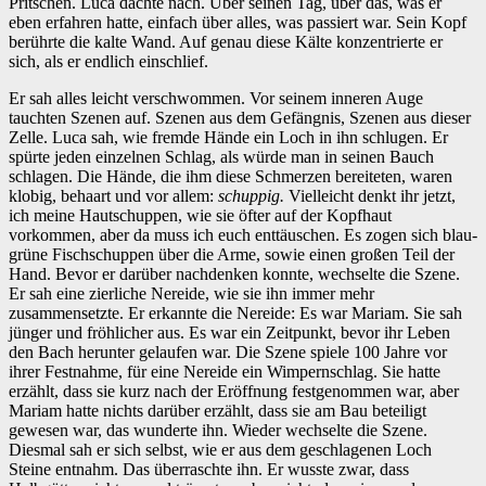
Pritschen. Luca dachte nach. Über seinen Tag, über das, was er
eben erfahren hatte, einfach über alles, was passiert war. Sein Kopf
berührte die kalte Wand. Auf genau diese Kälte konzentrierte er
sich, als er endlich einschlief.
Er sah alles leicht verschwommen. Vor seinem inneren Auge
tauchten Szenen auf. Szenen aus dem Gefängnis, Szenen aus dieser
Zelle. Luca sah, wie fremde Hände ein Loch in ihn schlugen. Er
spürte jeden einzelnen Schlag, als würde man in seinen Bauch
schlagen. Die Hände, die ihm diese Schmerzen bereiteten, waren
klobig, behaart und vor allem:
schuppig.
Vielleicht denkt ihr jetzt,
ich meine Hautschuppen, wie sie öfter auf der Kopfhaut
vorkommen, aber da muss ich euch enttäuschen. Es zogen sich blau-
grüne Fischschuppen über die Arme, sowie einen großen Teil der
Hand. Bevor er darüber nachdenken konnte, wechselte die Szene.
Er sah eine zierliche Nereide, wie sie ihn immer mehr
zusammensetzte. Er erkannte die Nereide: Es war Mariam. Sie sah
jünger und fröhlicher aus. Es war ein Zeitpunkt, bevor ihr Leben
den Bach herunter gelaufen war. Die Szene spiele 100 Jahre vor
ihrer Festnahme, für eine Nereide ein Wimpernschlag. Sie hatte
erzählt, dass sie kurz nach der Eröffnung festgenommen war, aber
Mariam hatte nichts darüber erzählt, dass sie am Bau beteiligt
gewesen war, das wunderte ihn. Wieder wechselte die Szene.
Diesmal sah er sich selbst, wie er aus dem geschlagenen Loch
Steine entnahm. Das überraschte ihn. Er wusste zwar, dass