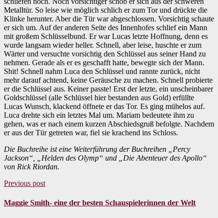
schliefen noch. Noch vorsichtiger schob er sich aus der schweren
Metalltür. So leise wie möglich schlich er zum Tor und drückte die
Klinke herunter. Aber die Tür war abgeschlossen. Vorsichtig schaute
er sich um. Auf der anderen Seite des Innenhofes schlief ein Mann
mit großem Schlüsselbund. Er war Lucas letzte Hoffnung, denn es
wurde langsam wieder heller. Schnell, aber leise, huschte er zum
Wärter und versuchte vorsichtig den Schlüssel aus seiner Hand zu
nehmen. Gerade als er es geschafft hatte, bewegte sich der Mann.
Shit! Schnell nahm Luca den Schlüssel und rannte zurück, nicht
mehr darauf achtend, keine Geräusche zu machen. Schnell probierte
er die Schlüssel aus. Keiner passte! Erst der letzte, ein unscheinbarer
Goldschlüssel (alle Schlüssel hier bestanden aus Gold) erfüllte
Lucas Wunsch, klackend öffnete er das Tor. Es ging mühelos auf.
Luca drehte sich ein letztes Mal um. Mariam bedeutete ihm zu
gehen, was er nach einem kurzen Abschiedsgruß befolgte. Nachdem
er aus der Tür getreten war, fiel sie krachend ins Schloss.
Die Buchreihe ist eine Weiterführung der Buchreihen „Percy
Jackson“, „Helden des Olymp“ und „Die Abenteuer des Apollo“
von Rick Riordan.
Previous post
Maggie Smith- eine der besten Schauspielerinnen der Welt