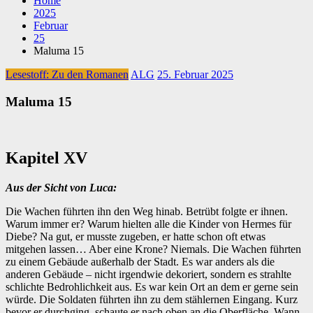
Home
2025
Februar
25
Maluma 15
Lesestoff: Zu den Romanen
ALG
25. Februar 2025
Maluma 15
Kapitel XV
Aus der Sicht von Luca:
Die Wachen führten ihn den Weg hinab. Betrübt folgte er ihnen.
Warum immer er? Warum hielten alle die Kinder von Hermes für
Diebe? Na gut, er musste zugeben, er hatte schon oft etwas
mitgehen lassen… Aber eine Krone? Niemals. Die Wachen führten
zu einem Gebäude außerhalb der Stadt. Es war anders als die
anderen Gebäude – nicht irgendwie dekoriert, sondern es strahlte
schlichte Bedrohlichkeit aus. Es war kein Ort an dem er gerne sein
würde. Die Soldaten führten ihn zu dem stählernen Eingang. Kurz
bevor er durchging, schaute er nach oben an die Oberfläche. Wann