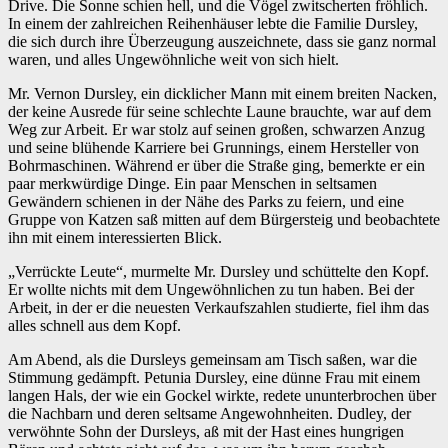
Drive. Die Sonne schien hell, und die Vögel zwitscherten fröhlich.
In einem der zahlreichen Reihenhäuser lebte die Familie Dursley,
die sich durch ihre Überzeugung auszeichnete, dass sie ganz normal
waren, und alles Ungewöhnliche weit von sich hielt.
Mr. Vernon Dursley, ein dicklicher Mann mit einem breiten Nacken,
der keine Ausrede für seine schlechte Laune brauchte, war auf dem
Weg zur Arbeit. Er war stolz auf seinen großen, schwarzen Anzug
und seine blühende Karriere bei Grunnings, einem Hersteller von
Bohrmaschinen. Während er über die Straße ging, bemerkte er ein
paar merkwürdige Dinge. Ein paar Menschen in seltsamen
Gewändern schienen in der Nähe des Parks zu feiern, und eine
Gruppe von Katzen saß mitten auf dem Bürgersteig und beobachtete
ihn mit einem interessierten Blick.
„Verrückte Leute“, murmelte Mr. Dursley und schüttelte den Kopf.
Er wollte nichts mit dem Ungewöhnlichen zu tun haben. Bei der
Arbeit, in der er die neuesten Verkaufszahlen studierte, fiel ihm das
alles schnell aus dem Kopf.
Am Abend, als die Dursleys gemeinsam am Tisch saßen, war die
Stimmung gedämpft. Petunia Dursley, eine dünne Frau mit einem
langen Hals, der wie ein Gockel wirkte, redete ununterbrochen über
die Nachbarn und deren seltsame Angewohnheiten. Dudley, der
verwöhnte Sohn der Dursleys, aß mit der Hast eines hungrigen