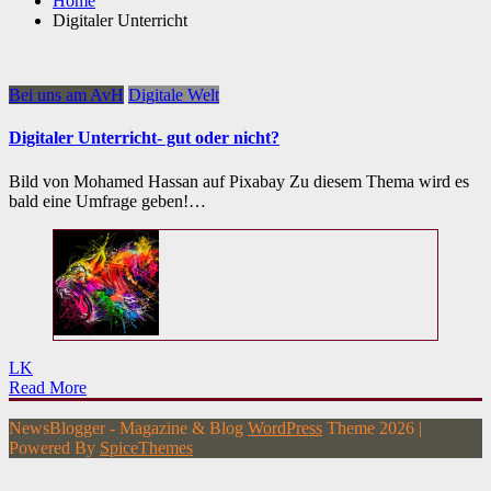
Home
Digitaler Unterricht
Bei uns am AvH
Digitale Welt
Digitaler Unterricht- gut oder nicht?
Bild von Mohamed Hassan auf Pixabay Zu diesem Thema wird es
bald eine Umfrage geben!…
LK
Read More
NewsBlogger - Magazine & Blog
WordPress
Theme 2026 |
Powered By
SpiceThemes