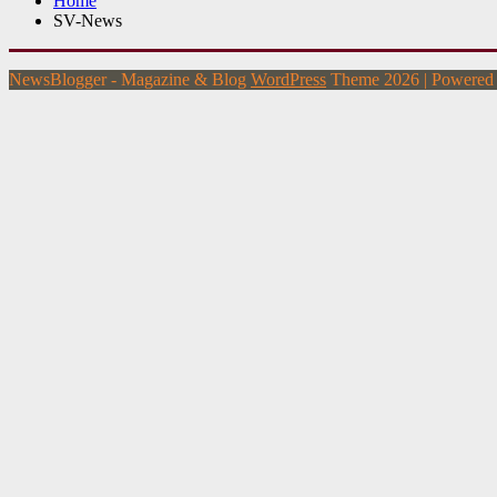
Home
SV-News
NewsBlogger - Magazine & Blog
WordPress
Theme 2026 | Powere