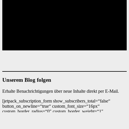
Unserem Blog folgen
Erhalte Benachrichtigungen über neue Inhalte direkt per E-Mail.
[jetpack_subscription_form show_subscribers_total=“false“
button_on_newline=“true“ custom_font_size=“16px“
custom_border_radius=“0″ custom_border_weight=“1″
custom_padding=“15″ custom_spacing=“10″
submit_button_classes=“has-text-color has-background-color has-
background has-primary-background-color“ email_field_classes=““